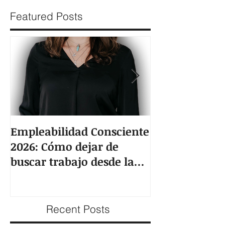
Featured Posts
Empleabilidad Consciente
CONOCER EL
2026: Cómo dejar de
UNA BUENA E
buscar trabajo desde la
PARA LA BÚS
desesperación y empezar
EMPLEO
a posicionarte con
estrategia
Recent Posts