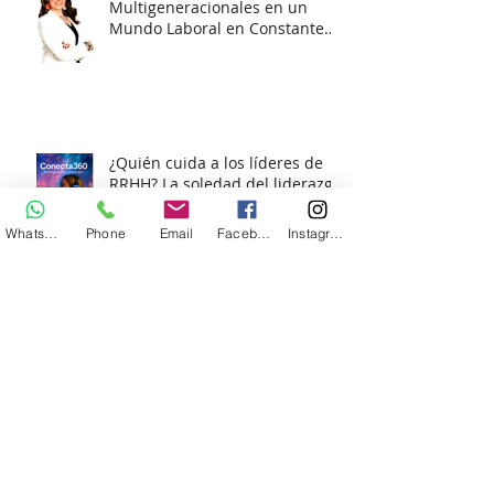
¿Cómo Liderar Equipos
Multigeneracionales en un
Mundo Laboral en Constante
Cambio?
¿Quién cuida a los líderes de
RRHH? La soledad del liderazgo
Whatsapp
Phone
Email
Facebook
Instagram
y cómo afrontarla
Reforma Laboral para
Dummies: Lo que tu empresa
necesita saber (¡sin morir en el
intento!)