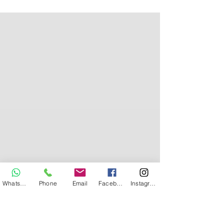
identifiquen las fortalezas y debilidades al
momento de dar a conocer el perfil laboral y...
Whatsapp
Phone
Email
Facebook
Instagram