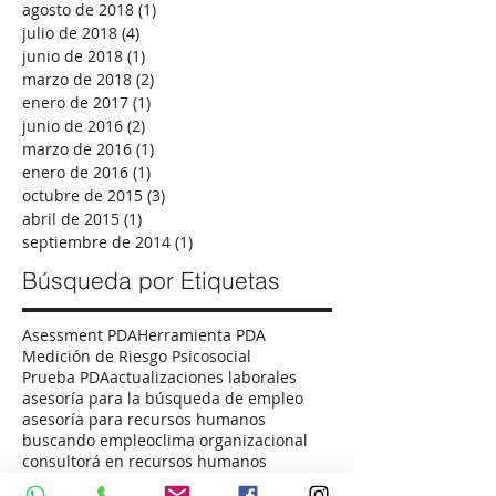
abril de 2019
(2)
2 entradas
octubre de 2018
(1)
1 entrada
agosto de 2018
(1)
1 entrada
julio de 2018
(4)
4 entradas
junio de 2018
(1)
1 entrada
marzo de 2018
(2)
2 entradas
enero de 2017
(1)
1 entrada
junio de 2016
(2)
2 entradas
marzo de 2016
(1)
1 entrada
enero de 2016
(1)
1 entrada
octubre de 2015
(3)
3 entradas
abril de 2015
(1)
1 entrada
septiembre de 2014
(1)
1 entrada
Búsqueda por Etiquetas
Asessment PDA
Herramienta PDA
Medición de Riesgo Psicosocial
Prueba PDA
actualizaciones laborales
asesoría para la búsqueda de empleo
asesoría para recursos humanos
buscando empleo
clima organizacional