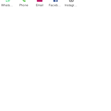
consultorá en recursos humanos
Whatsapp
Phone
Email
Facebook
Instagram
día de la familia
empleados
empleados felices
empresas
ley 1857 de 2017
ley laboral
pulso laboral
riesgo psicosocial
selección de personal
trabajo
Síguenos