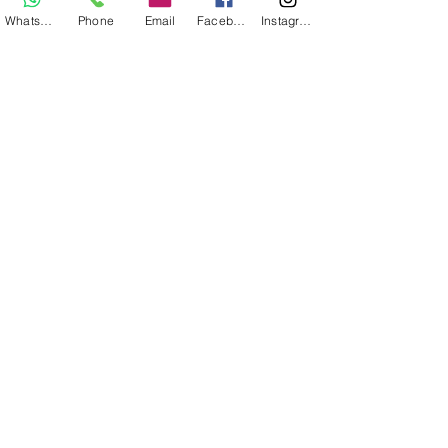
Whatsapp
Phone
Email
Facebook
Instagram
Reforma Laboral para
Dummies: Lo que tu empresa
necesita saber (¡sin morir en el
intento!)
La importancia de medir el
Clima Organizacional: Una
herramienta para el
diagnóstico y la acción
Bienvenido al 2025: Estrategias
de RRHH para un Año de Éxito