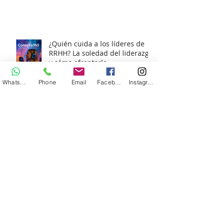
Mundo Laboral en Constante
Cambio?
¿Quién cuida a los líderes de
RRHH? La soledad del liderazgo
y cómo afrontarla
Whatsapp
Phone
Email
Facebook
Instagram
Reforma Laboral para
Dummies: Lo que tu empresa
necesita saber (¡sin morir en el
intento!)