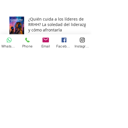
Cambio?
¿Quién cuida a los líderes de
RRHH? La soledad del liderazgo
y cómo afrontarla
Whatsapp
Phone
Email
Facebook
Instagram
Reforma Laboral para
Dummies: Lo que tu empresa
necesita saber (¡sin morir en el
intento!)
La importancia de medir el