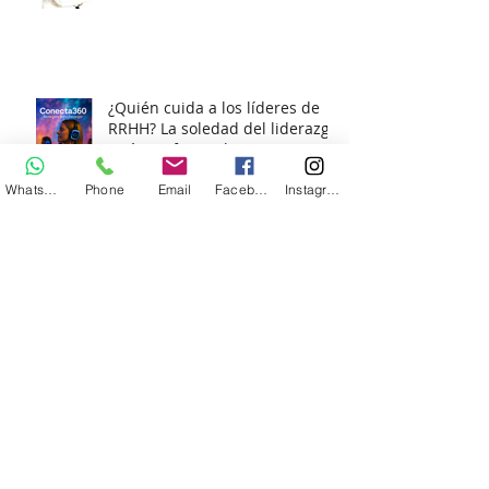
Multigeneracionales en un
Mundo Laboral en Constante
Cambio?
¿Quién cuida a los líderes de
RRHH? La soledad del liderazgo
Whatsapp
Phone
Email
Facebook
Instagram
y cómo afrontarla
Reforma Laboral para
Dummies: Lo que tu empresa
necesita saber (¡sin morir en el
intento!)