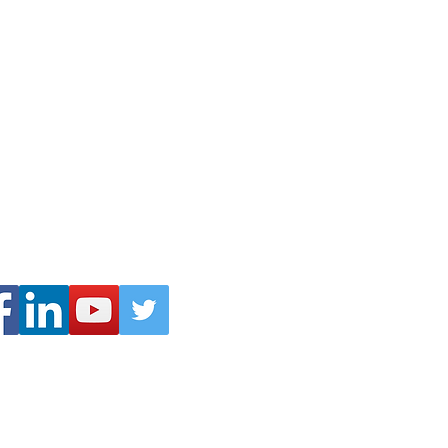
cta con nosotros:
ergypartners.com.co
6 55 69 - 350 337 17 67
á D.C | Colombia