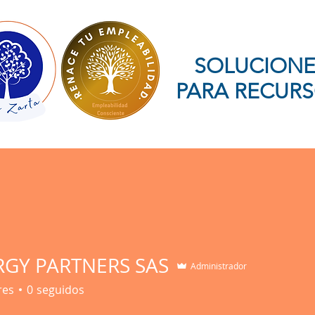
SOLUCIONE
PARA RECUR
Empleabilidad
Bienestar Humano
Ofertas de Empleo
RGY PARTNERS SAS
Administrador
res
0
seguidos