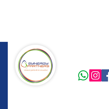
Conta
info@syn
(57) 315 23
Bogot